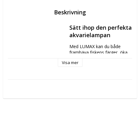
Beskrivning
Sätt ihop den perfekta 
akvarielampan
Med LUMAX kan du både 
framhäva fiskens färger, öka 
växternas tillväxt och tajma en 
Visa mer
spektakulär solnedgång, bara 
genom att kombinera olika 
lampor.
LUMAX LED-lampor finns i 
fem olika färgkombinationer, 
så att du enkelt kan hitta en 
komposition som passar dig, 
du kan läsa mer nedan om de 
olika lamporna.
I kombination med 
extrafunktioner som den 
smarta LED-kontrollen som 