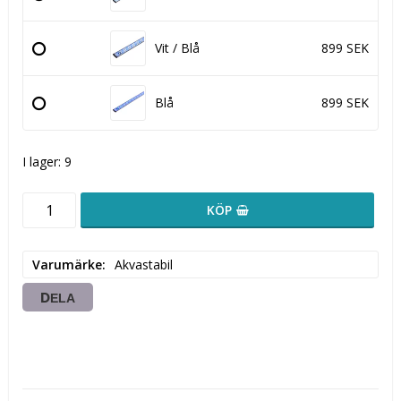
Vit / Blå
899 SEK
Blå
899 SEK
I lager: 9
KÖP
Varumärke
Akvastabil
DELA