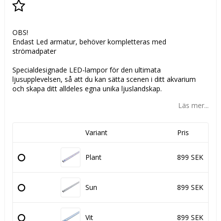
Lägg till i favoritlistan
OBS!
Endast Led armatur, behöver kompletteras med
strömadpater
Specialdesignade LED-lampor för den ultimata
ljusupplevelsen, så att du kan sätta scenen i ditt akvarium
och skapa ditt alldeles egna unika ljuslandskap.
Läs mer...
Variant
Pris
Plant
899 SEK
Sun
899 SEK
Vit
899 SEK