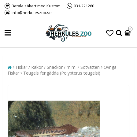
Betala säkert med Kustom
031-221260
info@herkuleszoo.se
0
Fiskar / Räkor / Snäckor / m.m.
Sötvatten
Övriga
Fiskar
Teugels fengädda (Polypterus teugelsi)