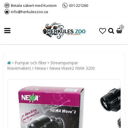
Betala säkert med Kustom
031-221260
info@herkuleszoo.se
0
Pumpar och filter
Streampumpar
Wavemakers
Newa
Newa Wave2 NWA 3200