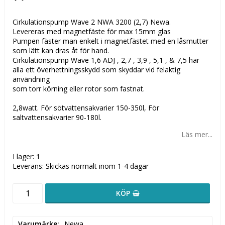
Lägg till i favoritlistan
Cirkulationspump Wave 2 NWA 3200 (2,7) Newa.
Levereras med magnetfäste för max 15mm glas
Pumpen fäster man enkelt i magnetfästet med en låsmutter
som lätt kan dras åt för hand.
Cirkulationspump Wave 1,6 ADJ , 2,7 , 3,9 , 5,1 , & 7,5 har
alla ett överhettningsskydd som skyddar vid felaktig
användning
som torr körning eller rotor som fastnat.
2,8watt. För sötvattensakvarier 150-350l, För
saltvattensakvarier 90-180l.
Läs mer...
I lager: 1
Leverans:
Skickas normalt inom 1-4 dagar
KÖP
Varumärke
Newa