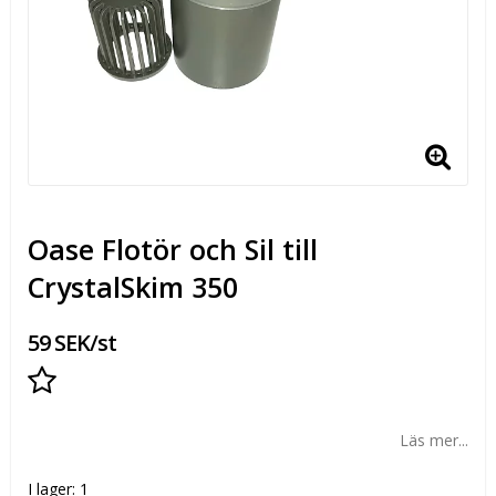
Oase Flotör och Sil till
CrystalSkim 350
59 SEK/st
Lägg till i favoritlistan
Läs mer...
I lager: 1