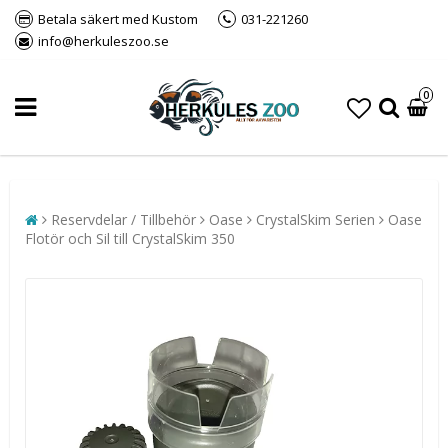
Betala säkert med Kustom
031-221260
info@herkuleszoo.se
0
Reservdelar / Tillbehör
Oase
CrystalSkim Serien
Oase
Flotör och Sil till CrystalSkim 350