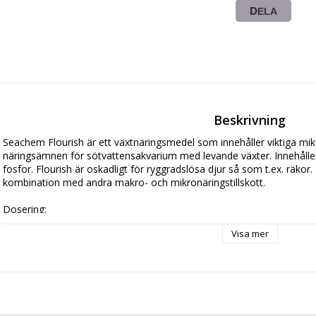
DELA
Beskrivning
Seachem Flourish är ett växtnäringsmedel som innehåller viktiga m
näringsämnen för sötvattensakvarium med levande växter. Innehåller 
fosfor. Flourish är oskadligt för ryggradslösa djur så som t.ex. räkor.
kombination med andra makro- och mikronäringstillskott.
Dosering:
Använd 1 kapsyl (5 ml) för varje 250 liter en eller två gånger i veckan
Visa mer
streck i locket är cirka 1 ml. Det rekommenderas att förvara flaskan
Sammansättning:
Kaliumklorid, Kalciumklorid, Kopparsulfat, Magnesiumklorid, Järngluk
Mangansulfat, Borsyra, Natriummolybdat, Zinksulfat, Proteinhydroly