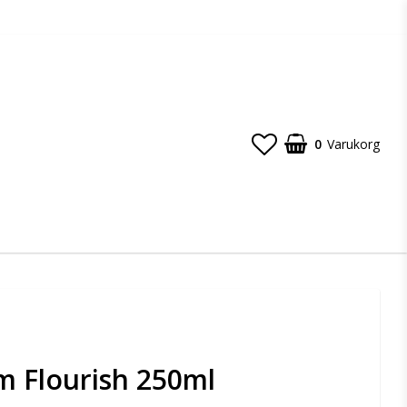
0
Varukorg
 Flourish 250ml