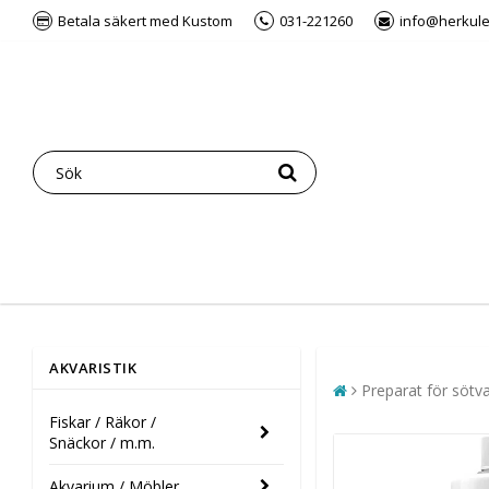
Betala säkert med Kustom
031-221260
info@herkul
AKVARISTIK
Preparat för sötv
Fiskar / Räkor /
Snäckor / m.m.
Akvarium / Möbler