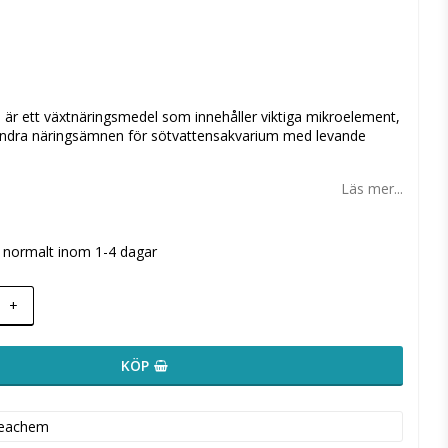
 favoritlistan
är ett växtnäringsmedel som innehåller viktiga mikroelement,
ndra näringsämnen för sötvattensakvarium med levande
Läs mer...
s normalt inom 1-4 dagar
+
KÖP
eachem