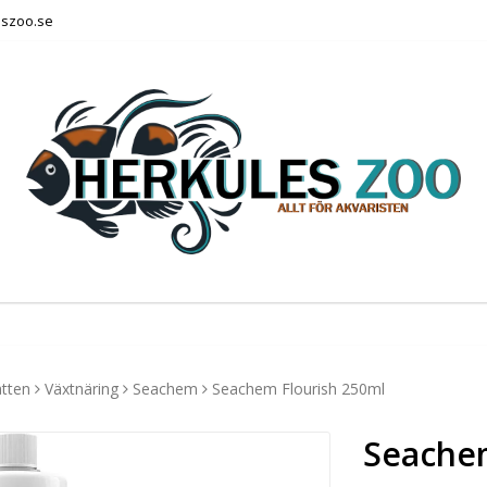
eszoo.se
atten
Växtnäring
Seachem
Seachem Flourish 250ml
Seachem