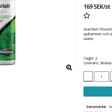
169 SEK/st
Lägg till i
Seachem Flourish 
spårämnen och a
växter
I lager: 2
Leverans:
Skicka
-
Varumärke
S