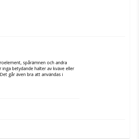
ikroelement, spårämnen och andra 
inga betydande halter av kväve eller 
 Det går även bra att användas i 
. För mindre doser, observera att varje 
 kallt 3 månader efter öppnande.
onat, Koboltsulfat, Magnesiumsulfat, 
sat