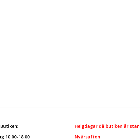
 Butiken:
Helgdagar då butiken är stän
g 10:00-18:00
Nyårsafton